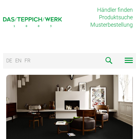
Händler finden
Produktsuche
Musterbestellung
DE
EN
FR