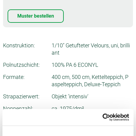
Muster bestellen
Konstruktion:
1/10" Getufteter Velours, uni, brilli
ant
Polnutzschicht:
100% PA 6 ECONYL
Formate:
400 cm, 500 cm, Kettelteppich, P
aspelteppich, Deluxe-Teppich
Strapazierwert:
Objekt 'intensiv'
Noppenzahl:
ca. 1975/dm²
Gesamtdicke:
ca. 10.2 mm
Poleinsatzgewicht:
ca. 1290 g/m²