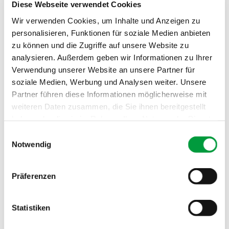
Diese Webseite verwendet Cookies
Gesamtgewicht:
ca. 2175 g/m²
Wir verwenden Cookies, um Inhalte und Anzeigen zu
personalisieren, Funktionen für soziale Medien anbieten
Brandverhalten:
Cfl
zu können und die Zugriffe auf unsere Website zu
Schallabsorption:
0.25 αw
analysieren. Außerdem geben wir Informationen zu Ihrer
Verwendung unserer Website an unsere Partner für
soziale Medien, Werbung und Analysen weiter. Unsere
Partner führen diese Informationen möglicherweise mit
weiteren Daten zusammen, die Sie ihnen bereitgestellt
haben oder die sie im Rahmen Ihrer Nutzung der Dienste
gesammelt haben.
Einwilligungsauswahl
Notwendig
Präferenzen
Statistiken
PRÜF- UND GÜTESIEGEL