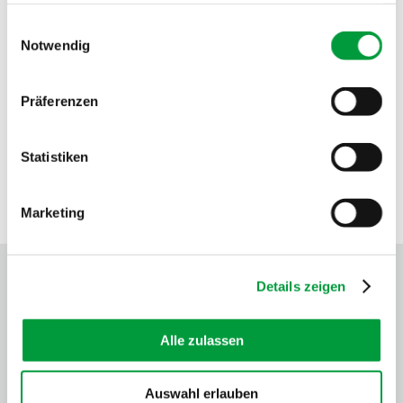
Hier finden Sie was Sie suchen.
gesammelt haben.
Einwilligungsauswahl
Notwendig
Präferenzen
Statistiken
Marketing
Details zeigen
Kontakt
Alle zulassen
Tipps
Auswahl erlauben