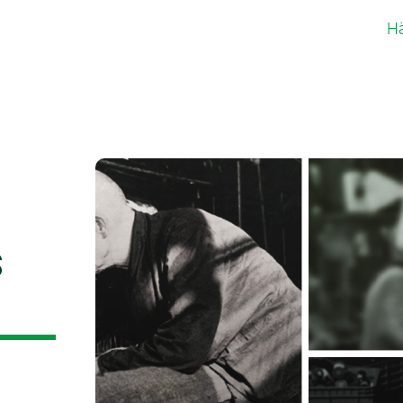
Hä
Übersicht
#CUT & #LOOP - getu
S
#WOVEN - gewebter 
#TILES - Akustikflies
#RUGS - abgepasste
Individualisierung