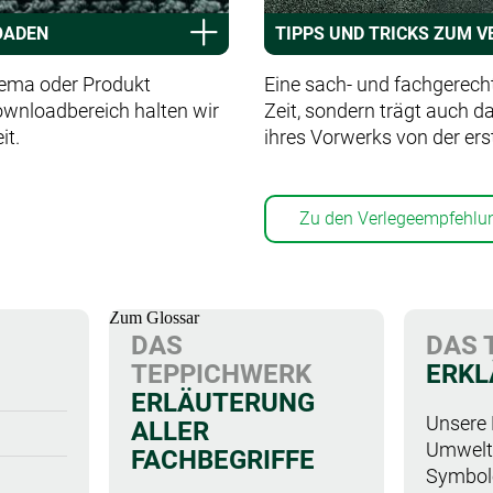
OADEN
TIPPS UND TRICKS ZUM 
hema oder Produkt
Eine sach- und fachgerecht
Downloadbereich halten wir
Zeit, sondern trägt auch da
it.
ihres Vorwerks von der er
Zu den Verlegeempfehlu
Zum Glossar
ERKL
ERLÄUTERUNG
Unsere 
ALLER
Umweltz
FACHBEGRIFFE
Symbole