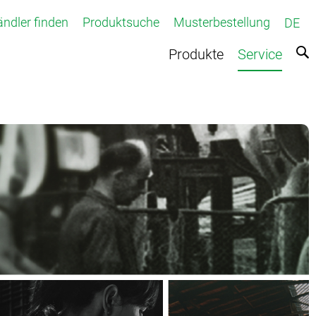
ndler finden
Produktsuche
Musterbestellung
DE
Produkte
Service
fteter Teppichboden
Teppichboden
e
r Teppich