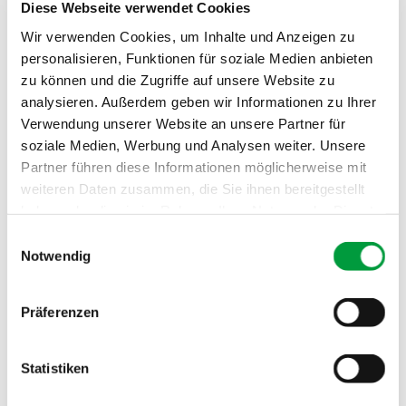
Diese Webseite verwendet Cookies
Gesamtgewicht:
ca. 2175 g/m²
Wir verwenden Cookies, um Inhalte und Anzeigen zu
personalisieren, Funktionen für soziale Medien anbieten
Brandverhalten:
Cfl
zu können und die Zugriffe auf unsere Website zu
Schallabsorption:
0.25 αw
analysieren. Außerdem geben wir Informationen zu Ihrer
Verwendung unserer Website an unsere Partner für
soziale Medien, Werbung und Analysen weiter. Unsere
Partner führen diese Informationen möglicherweise mit
weiteren Daten zusammen, die Sie ihnen bereitgestellt
haben oder die sie im Rahmen Ihrer Nutzung der Dienste
gesammelt haben.
Einwilligungsauswahl
Notwendig
Präferenzen
Statistiken
PRÜF- UND GÜTESIEGEL