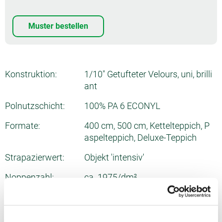
Muster bestellen
Konstruktion:
1/10" Getufteter Velours, uni, brilli
ant
Polnutzschicht:
100% PA 6 ECONYL
Formate:
400 cm, 500 cm, Kettelteppich, P
aspelteppich, Deluxe-Teppich
Strapazierwert:
Objekt 'intensiv'
Noppenzahl:
ca. 1975/dm²
Gesamtdicke:
ca. 10.2 mm
Poleinsatzgewicht:
ca. 1290 g/m²