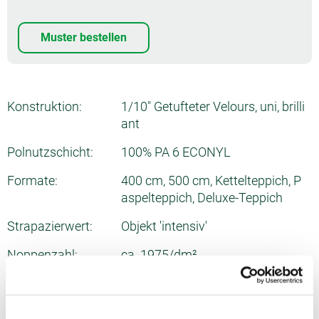
Muster bestellen
Konstruktion:
1/10" Getufteter Velours, uni, brilli
ant
Polnutzschicht:
100% PA 6 ECONYL
Formate:
400 cm, 500 cm, Kettelteppich, P
aspelteppich, Deluxe-Teppich
Strapazierwert:
Objekt 'intensiv'
Noppenzahl:
ca. 1975/dm²
Gesamtdicke:
ca. 10.2 mm
Poleinsatzgewicht:
ca. 1290 g/m²