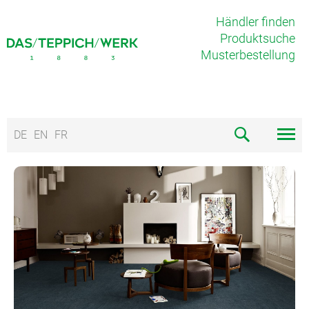
Händler finden
Produktsuche
Musterbestellung
DE
EN
FR