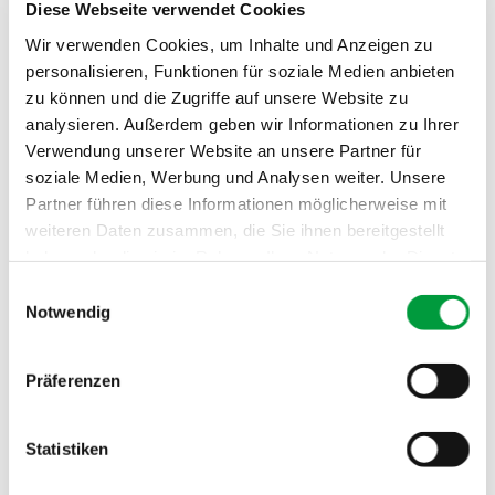
Diese Webseite verwendet Cookies
Gesamtgewicht:
ca. 2175 g/m²
Wir verwenden Cookies, um Inhalte und Anzeigen zu
personalisieren, Funktionen für soziale Medien anbieten
Brandverhalten:
Cfl
zu können und die Zugriffe auf unsere Website zu
Schallabsorption:
0.25 αw
analysieren. Außerdem geben wir Informationen zu Ihrer
Verwendung unserer Website an unsere Partner für
soziale Medien, Werbung und Analysen weiter. Unsere
Partner führen diese Informationen möglicherweise mit
weiteren Daten zusammen, die Sie ihnen bereitgestellt
haben oder die sie im Rahmen Ihrer Nutzung der Dienste
gesammelt haben.
Einwilligungsauswahl
Notwendig
Präferenzen
Statistiken
PRÜF- UND GÜTESIEGEL