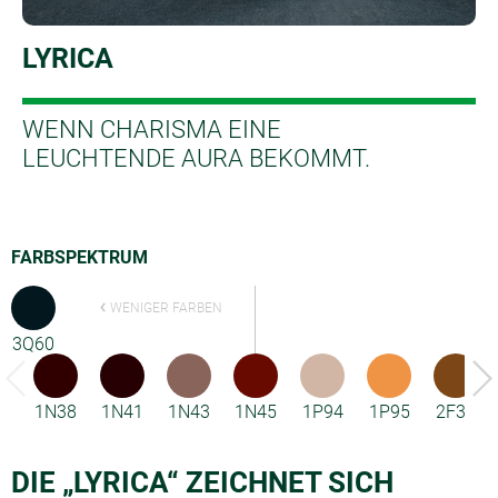
LYRICA
WENN CHARISMA EINE
LEUCHTENDE AURA BEKOMMT.
FARBSPEKTRUM
WENIGER FARBEN
3Q60
1N38
1N41
1N43
1N45
1P94
1P95
2F33
DIE „LYRICA“ ZEICHNET SICH