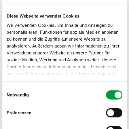
Muster dieser Farbe in den Warenkorb der
Musterbestellung.
Diese Webseite verwendet Cookies
Wir verwenden Cookies, um Inhalte und Anzeigen zu
Muster bestellen
personalisieren, Funktionen für soziale Medien anbieten
zu können und die Zugriffe auf unsere Website zu
analysieren. Außerdem geben wir Informationen zu Ihrer
Verwendung unserer Website an unsere Partner für
Konstruktion:
1/10" Getufteter Saxony, bedruck
soziale Medien, Werbung und Analysen weiter. Unsere
t
Partner führen diese Informationen möglicherweise mit
weiteren Daten zusammen, die Sie ihnen bereitgestellt
Polnutzschicht:
100% Polyamid (PA) 6
haben oder die sie im Rahmen Ihrer Nutzung der Dienste
gesammelt haben.
Formate:
400 cm, Kettelteppich
Einwilligungsauswahl
Notwendig
Strapazierwert:
Objekt 'extrem'
Noppenzahl:
ca. 2449/dm²
Präferenzen
Gesamtdicke:
ca. 7 mm