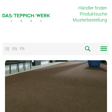
Händler finden
Produktsuche
Musterbestellung
DE
EN
FR