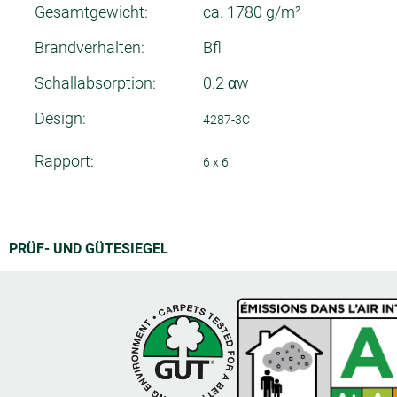
Gesamtgewicht:
ca. 1780 g/m²
Brandverhalten:
Bfl
Schallabsorption:
0.2 αw
Design:
4287-3C
Rapport:
6 x 6
PRÜF- UND GÜTESIEGEL