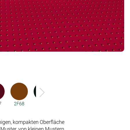
7
2F68
2F77
3R17
3R18
3R49
ähigen, kompakten Oberfläche
Muster, von kleinen Mustern