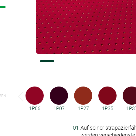
Konfiguratoren
BEN
1P06
1P07
1P27
1P35
1P3
Auf seiner strapazierf
werden verschiedenste 