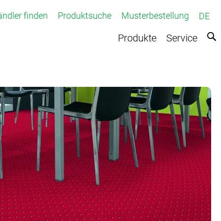
ndler finden
Produktsuche
Musterbestellung
DE
Produkte
Service
fteter Teppichboden
Teppichboden
e
r Teppich