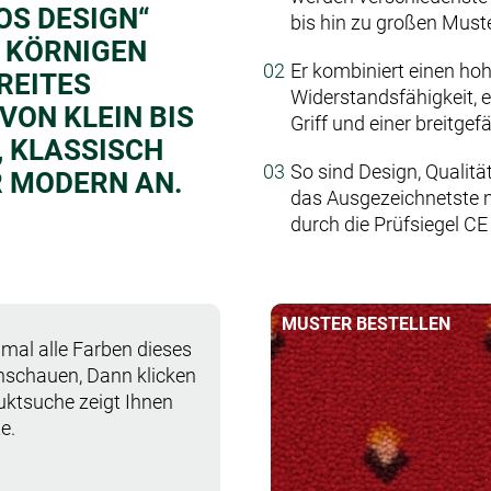
OS DESIGN“
bis hin zu großen Muste
R KÖRNIGEN
Er kombiniert einen ho
REITES
Widerstandsfähigkeit,
ON KLEIN BIS
Griff und einer breitge
KLASSISCH O
So sind Design, Qualitä
 MODERN AN.
das Ausgezeichnetste m
durch die Prüfsiegel C
MUSTER BESTELLEN
mal alle Farben dieses
anschauen, Dann klicken
duktsuche zeigt Ihnen
e.