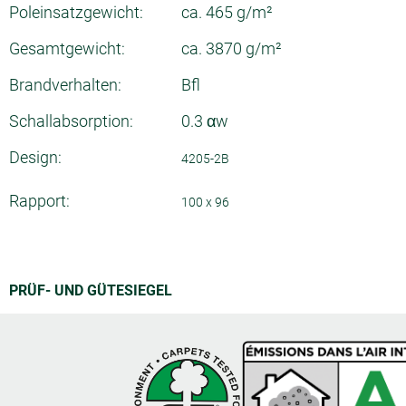
Poleinsatzgewicht:
ca. 465 g/m²
Gesamtgewicht:
ca. 3870 g/m²
Brandverhalten:
Bfl
Schallabsorption:
0.3 αw
Design:
4205-2B
Rapport:
100 x 96
PRÜF- UND GÜTESIEGEL