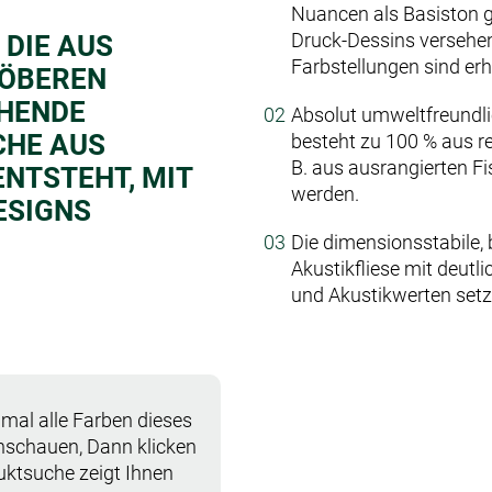
Nuancen als Basiston g
Druck-Dessins versehen.
 DIE AUS
Farbstellungen sind erhä
RÖBEREN
HENDE
Absolut umweltfreundli
CHE AUS
besteht zu 100 % aus re
B. aus ausrangierten 
NTSTEHT, MIT
werden.
ESIGNS
Die dimensionsstabile,
Akustikfliese mit deutli
und Akustikwerten setz
mal alle Farben dieses
anschauen, Dann klicken
duktsuche zeigt Ihnen