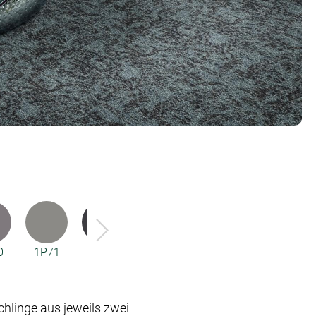
0
1P71
1P72
1P73
1P74
1P75
chlinge aus jeweils zwei