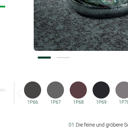
Konfiguratoren
BEN
1P66
1P67
1P68
1P69
1P7
Die feine und gröbere S