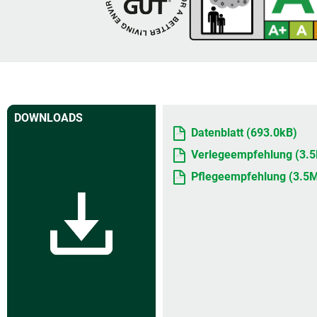
DOWNLOADS
Datenblatt (693.0kB)
Verlegeempfehlung (3.
Pflegeempfehlung (3.5