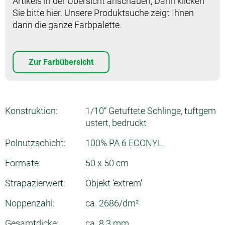
Artikels in der Übersicht anschauen, Dann klicken
Sie bitte hier. Unsere Produktsuche zeigt Ihnen
dann die ganze Farbpalette.
Zur Farbübersicht
Konstruktion:
1/10“ Getuftete Schlinge, tuftgem
ustert, bedruckt
Polnutzschicht:
100% PA 6 ECONYL
Formate:
50 x 50 cm
Strapazierwert:
Objekt 'extrem'
Noppenzahl:
ca. 2686/dm²
Gesamtdicke:
ca. 8.3 mm