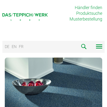
Händler finden
Produktsuche
Musterbestellung
DE
EN
FR