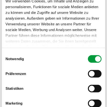
Wir verwenden Cookies, um Inhalte und Anzeigen zu
Brandverhalten:
Cfl
personalisieren, Funktionen für soziale Medien anbieten
Schallabsorption:
0.15 αw
zu können und die Zugriffe auf unsere Website zu
analysieren. Außerdem geben wir Informationen zu Ihrer
Design:
8273
Verwendung unserer Website an unsere Partner für
soziale Medien, Werbung und Analysen weiter. Unsere
Rapport:
200 x 200
Partner führen diese Informationen möglicherweise mit
weiteren Daten zusammen, die Sie ihnen bereitgestellt
haben oder die sie im Rahmen Ihrer Nutzung der Dienste
gesammelt haben.
Einwilligungsauswahl
Notwendig
Präferenzen
Statistiken
Marketing