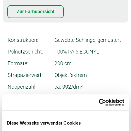
Zur Farbübersicht
Konstruktion:
Gewebte Schlinge, gemustert
Polnutzschicht:
100% PA 6 ECONYL
Formate:
200 cm
Strapazierwert:
Objekt 'extrem'
Noppenzahl:
ca. 992/dm²
Gesamtdicke:
ca. 6 mm
Poleinsatzgewicht:
ca. 1000 g/m²
Gesamtgewicht:
ca. 2200 g/m²
Diese Webseite verwendet Cookies