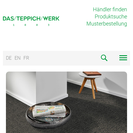
Händler finden
Produktsuche
Musterbestellung
DE
EN
FR