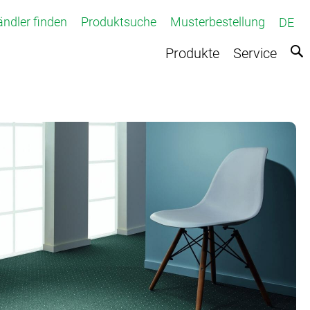
ndler finden
Produktsuche
Musterbestellung
DE
Produkte
Service
fteter Teppichboden
Teppichboden
e
r Teppich