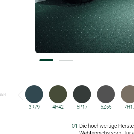
Konfiguratoren
BEN
3R79
4H42
5P17
5Z55
7H1
Die hochwertige Herste
Webteppichs sorgt für 