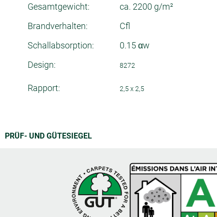
Gesamtgewicht:
ca. 2200 g/m²
Brandverhalten:
Cfl
Schallabsorption:
0.15 αw
Design:
8272
Rapport:
2,5 x 2,5
PRÜF- UND GÜTESIEGEL