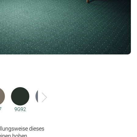
7
9G92
3R78
3R81
3R82
3R83
llungsweise dieses
einen hohen