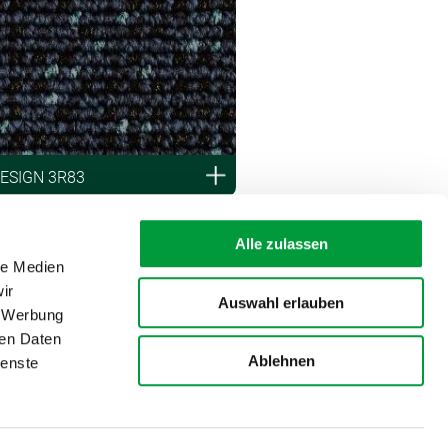
DESIGN 3R83
Alle zulassen
le Medien
ir
Auswahl erlauben
, Werbung
ren Daten
Ablehnen
ienste