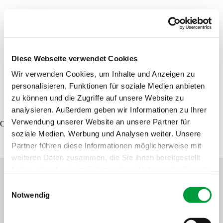
Händler finden
Produktsuche
Musterbestellung
Diese Webseite verwendet Cookies
Wir verwenden Cookies, um Inhalte und Anzeigen zu
personalisieren, Funktionen für soziale Medien anbieten
DE
EN
FR
zu können und die Zugriffe auf unsere Website zu
analysieren. Außerdem geben wir Informationen zu Ihrer
Verwendung unserer Website an unsere Partner für
Oops, an error occurred! Code: 20260807000817ee64f8a8
soziale Medien, Werbung und Analysen weiter. Unsere
Partner führen diese Informationen möglicherweise mit
weiteren Daten zusammen, die Sie ihnen bereitgestellt
haben oder die sie im Rahmen Ihrer Nutzung der Dienste
gesammelt haben.
Einwilligungsauswahl
Notwendig
Kontakt
Tipps