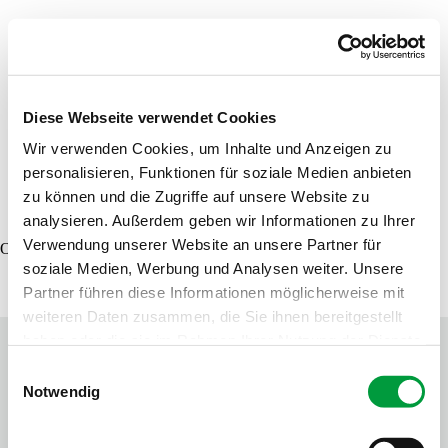
Händler finden
Produktsuche
Musterbestellung
Diese Webseite verwendet Cookies
Wir verwenden Cookies, um Inhalte und Anzeigen zu
personalisieren, Funktionen für soziale Medien anbieten
DE
EN
FR
zu können und die Zugriffe auf unsere Website zu
analysieren. Außerdem geben wir Informationen zu Ihrer
Verwendung unserer Website an unsere Partner für
Oops, an error occurred! Code: 20260806214856421db8ab
soziale Medien, Werbung und Analysen weiter. Unsere
Partner führen diese Informationen möglicherweise mit
weiteren Daten zusammen, die Sie ihnen bereitgestellt
haben oder die sie im Rahmen Ihrer Nutzung der Dienste
gesammelt haben.
Einwilligungsauswahl
Notwendig
Kontakt
Tipps