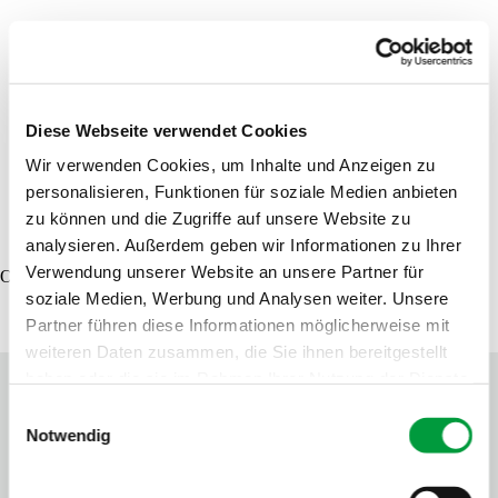
Händler finden
Produktsuche
Musterbestellung
Diese Webseite verwendet Cookies
Wir verwenden Cookies, um Inhalte und Anzeigen zu
personalisieren, Funktionen für soziale Medien anbieten
DE
EN
FR
zu können und die Zugriffe auf unsere Website zu
analysieren. Außerdem geben wir Informationen zu Ihrer
Verwendung unserer Website an unsere Partner für
Oops, an error occurred! Code: 202608090346488c4b037c
soziale Medien, Werbung und Analysen weiter. Unsere
Partner führen diese Informationen möglicherweise mit
weiteren Daten zusammen, die Sie ihnen bereitgestellt
haben oder die sie im Rahmen Ihrer Nutzung der Dienste
gesammelt haben.
Einwilligungsauswahl
Notwendig
Kontakt
Tipps