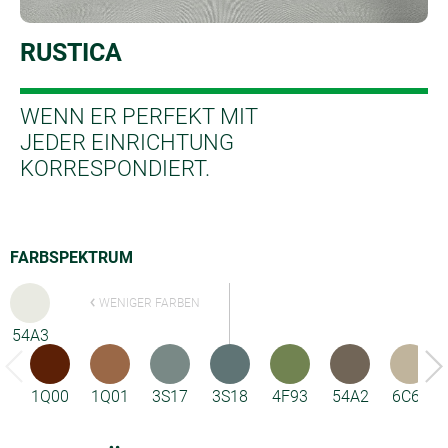
RUSTICA
WENN ER PERFEKT MIT
JEDER EINRICHTUNG
KORRESPONDIERT.
FARBSPEKTRUM
WENIGER FARBEN
54A3
1Q00
1Q01
3S17
3S18
4F93
54A2
6C62