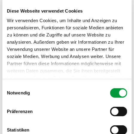
Gesamtdicke:
ca. 8.3 mm
Diese Webseite verwendet Cookies
Poleinsatzgewicht:
ca. 640 g/m²
Wir verwenden Cookies, um Inhalte und Anzeigen zu
Gesamtgewicht:
ca. 1830 g/m²
personalisieren, Funktionen für soziale Medien anbieten
zu können und die Zugriffe auf unsere Website zu
Brandverhalten:
Bfl
analysieren. Außerdem geben wir Informationen zu Ihrer
Schallabsorption:
0.2 αw
Verwendung unserer Website an unsere Partner für
soziale Medien, Werbung und Analysen weiter. Unsere
Partner führen diese Informationen möglicherweise mit
weiteren Daten zusammen, die Sie ihnen bereitgestellt
haben oder die sie im Rahmen Ihrer Nutzung der Dienste
gesammelt haben.
Einwilligungsauswahl
Notwendig
Präferenzen
Statistiken