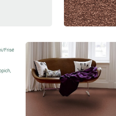
Muster bestellen
ni/Frisé
ppich,