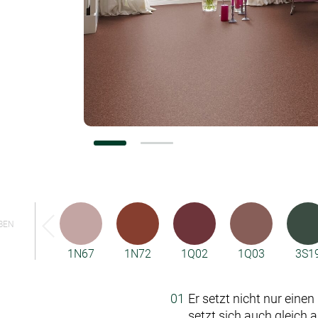
Konfiguratoren
BEN
1N67
1N72
1Q02
1Q03
3S1
Er setzt nicht nur eine
setzt sich auch gleich a