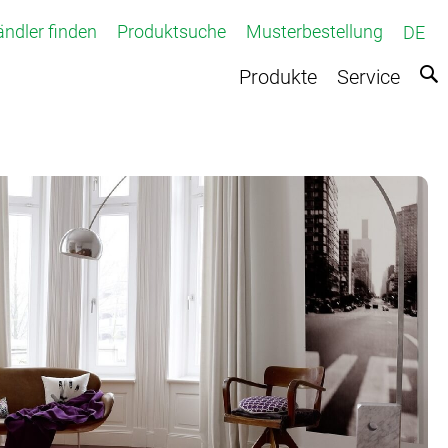
ndler finden
Produktsuche
Musterbestellung
DE
Produkte
Service
fteter Teppichboden
Teppichboden
e
r Teppich