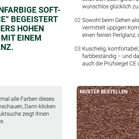
wunschlos glücklich z
INFARBIGE SOFT-
E“ BEGEISTERT
Sowohl beim Gehen als
DERS HOHEN
vermittelt üppigen Komf
einen feinen Perlglanz, 
 MIT EINEM
NZ.
Kuschelig, komfortabel,
farbbeständig – und das
auch die Prüfsiegel CE
MUSTER BESTELLEN
mal alle Farben dieses
anschauen, Dann klicken
duktsuche zeigt Ihnen
e.