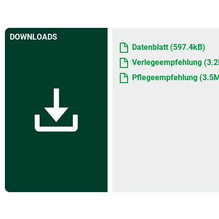
DOWNLOADS
Datenblatt (597.4kB)
Verlegeempfehlung (3.
Pflegeempfehlung (3.5