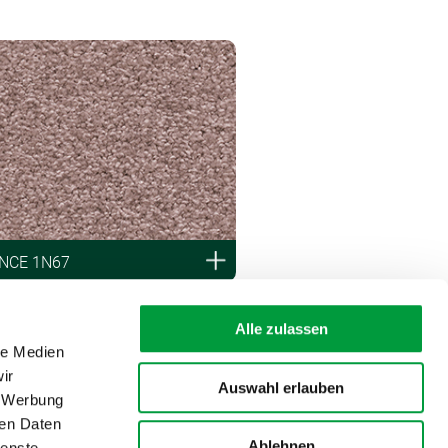
NCE 1N67
Alle zulassen
le Medien
ir
Auswahl erlauben
, Werbung
ren Daten
Ablehnen
ienste