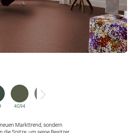
9
4G94
4H78
54A4
5Y14
5Y15
n neuen Markttrend, sondern
n die Spitze, um seine Besitzer