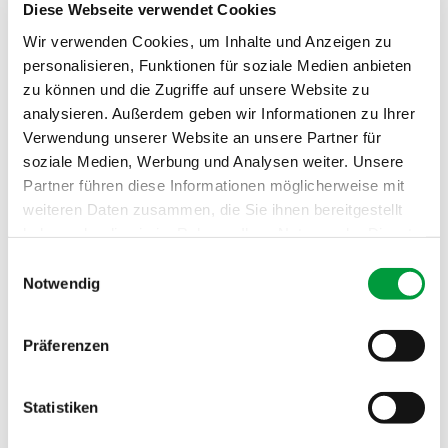
Diese Webseite verwendet Cookies
Gesamtgewicht:
ca. 2295 g/m²
Wir verwenden Cookies, um Inhalte und Anzeigen zu
personalisieren, Funktionen für soziale Medien anbieten
Brandverhalten:
Cfl
zu können und die Zugriffe auf unsere Website zu
Schallabsorption:
0.2 αw
analysieren. Außerdem geben wir Informationen zu Ihrer
Verwendung unserer Website an unsere Partner für
soziale Medien, Werbung und Analysen weiter. Unsere
Partner führen diese Informationen möglicherweise mit
weiteren Daten zusammen, die Sie ihnen bereitgestellt
haben oder die sie im Rahmen Ihrer Nutzung der Dienste
gesammelt haben.
Einwilligungsauswahl
Notwendig
Präferenzen
Statistiken
PRÜF- UND GÜTESIEGEL