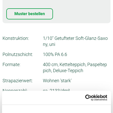
Muster bestellen
Konstruktion:
1/10" Getufteter Soft-Glanz-Saxo
ny, uni
Polnutzschicht:
100% PA 6.6
Formate:
400 cm, Kettelteppich, Paspeltep
pich, Deluxe-Teppich
Strapazierwert:
Wohnen 'stark'
Noppenzahl:
ca. 2133/dm²
Gesamtdicke:
ca. 10 mm
Poleinsatzgewicht:
ca. 1380 g/m²