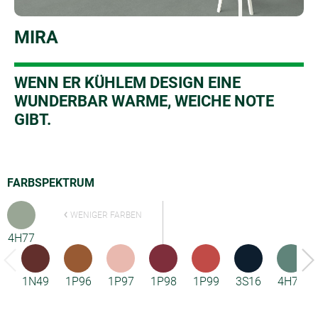
MIRA
WENN ER KÜHLEM DESIGN EINE
WUNDERBAR WARME, WEICHE NOTE
GIBT.
FARBSPEKTRUM
WENIGER FARBEN
4H77
1N49
1P96
1P97
1P98
1P99
3S16
4H76