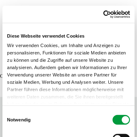
Händler finden
Produktsuche
Musterbestellung
Diese Webseite verwendet Cookies
Wir verwenden Cookies, um Inhalte und Anzeigen zu
personalisieren, Funktionen für soziale Medien anbieten
DE
EN
FR
zu können und die Zugriffe auf unsere Website zu
analysieren. Außerdem geben wir Informationen zu Ihrer
Verwendung unserer Website an unsere Partner für
Oops, an error occurred! Code: 202608080132342baafc39
soziale Medien, Werbung und Analysen weiter. Unsere
Partner führen diese Informationen möglicherweise mit
weiteren Daten zusammen, die Sie ihnen bereitgestellt
haben oder die sie im Rahmen Ihrer Nutzung der Dienste
gesammelt haben.
Einwilligungsauswahl
Notwendig
Kontakt
Tipps