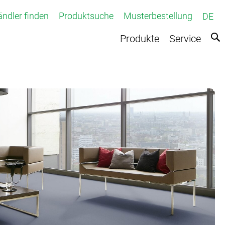
ndler finden
Produktsuche
Musterbestellung
DE
Produkte
Service
fteter Teppichboden
Teppichboden
e
r Teppich