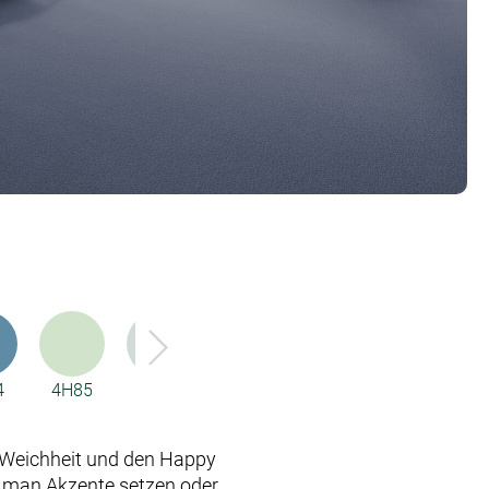
4
4H85
4H86
53A5
53A6
6D00
 Weichheit und den Happy
 man Akzente setzen oder