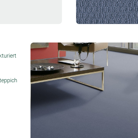
Muster bestellen
kturiert
lteppich