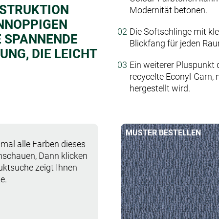
NSTRUKTION
Modernität betonen.
INNOPPIGEN
Die Softschlinge mit kl
E SPANNENDE
Blickfang für jeden Ra
NG, DIE LEICHT
Ein weiterer Pluspunkt 
recycelte Econyl-Garn,
hergestellt wird.
MUSTER BESTELLEN
mal alle Farben dieses
anschauen, Dann klicken
duktsuche zeigt Ihnen
e.