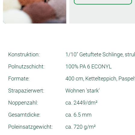
Konstruktion:
1/10" Getuftete Schlinge, stru
Polnutzschicht:
100% PA 6 ECONYL
Formate:
400 cm, Kettelteppich, Paspe
Strapazierwert:
Wohnen 'stark'
Noppenzahl:
ca. 2449/dm²
Gesamtdicke:
ca. 6.5 mm
Poleinsatzgewicht:
ca. 720 g/m²