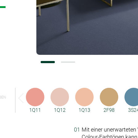
Konfiguratoren
BEN
1Q11
1Q12
1Q13
2F98
3S2
Mit einer unerwarteten
Colour-Farbtönen kann